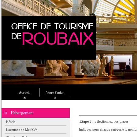
Accueil
Votre Panier
Hébergement
Etape 3 :
Sélectionnez vos places
Hôtels
Indiquez pour chaque catégorie le nombre
Locations de Meublés